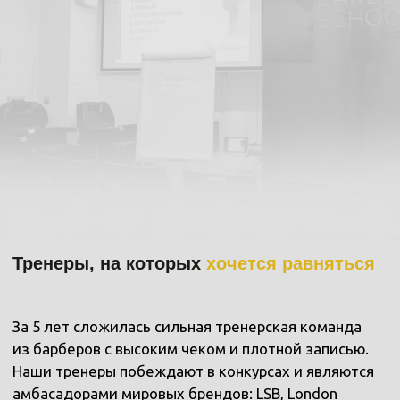
КАКИЕ ОБУЧЕНИЯ
МЫ ПРОХОДИЛИ
БАРБЕРШОПЫ
ОХОТЯТСЯ
ЗА НАШИМИ УЧЕНИКАМИ
По количеству выпускников и качеству их навыков
мы полагаем, что наша Школа Барберов —
крупнейшая в Сибири.
Поэтому на наши экзамены часто приходят
руководители барбершопов и берут к себе лучших
учеников.
А мы — с радостью даём им рекомендации.