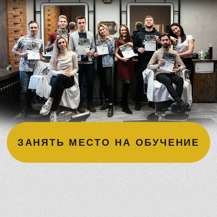
Крутое
портфолио
В вашем распоряжении — несколько фотозон,
профессиональный свет и аппаратура. На момент
выпуска у вас будет портфолио с несколькими
десятками ваших работ. Так что потенциальный
работодатель легко сможет оценить ваш уровень.
НАШИ ТРЕНЕРЫ