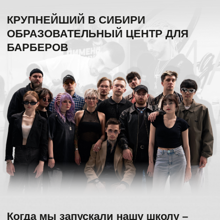
Когда мы запускали нашу школу –
других в Красноярске
ещё не существовало. Мы были
первыми.
И остаёмся первыми по качеству
обучения вот уже 9 лет.
12 тренеров
практики и чемпионы
в ТОП-6
лучших школ барберинга в России
10 филиалов
Собственной сети барбершопов