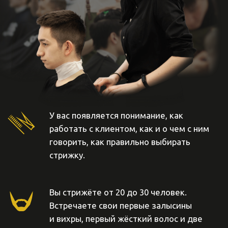
Идеальное
пространство
для творчества
Мы создали стильное пространство для обучения,
а также проведения запоминающихся событий. Три
мойки, профессиональный свет и лучшее
оборудование из доступных на рынке. Творите
и учитесь с кайфом!
Тренеры, на которых
хочется равняться