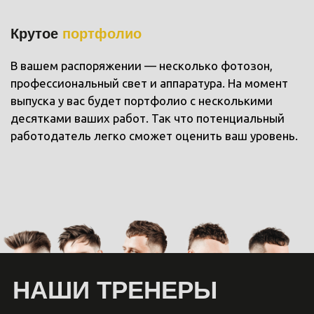
15.000₽
«БОРОДА»
Александр Криворотов
Автор совместного курса «REBOOT»
с топом индустрии Валерией Рубан