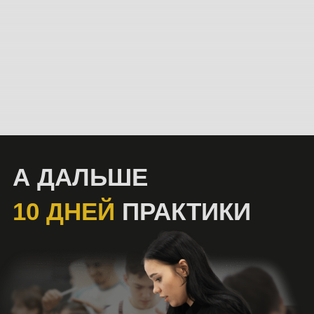
ШЕСТЬ «ЗА» ТО,
ЧТОБЫ УЧИТЬСЯ У НАС
Опыт и
высокий уровень
организации
У нас выстроена слаженная система обучения. Есть
управляющий, специалист по поиску моделей
и тренеры. Никакого аврала — всё чётко
и слаженно. Поэтому каждому хватит внимания.
И каждый уйдет с результатом.