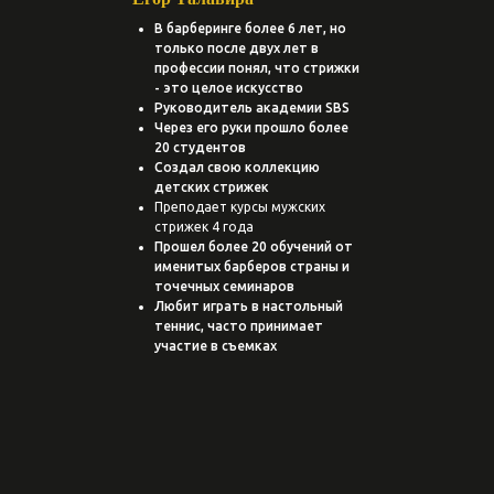
В барберинге более 6 лет, но
только после двух лет в
Амбассадор SensiDo в России
профессии понял, что стрижки
- это целое искусство
Руководитель академии SBS
Через его руки прошло более
20 студентов
Создал свою коллекцию
детских стрижек
Преподает курсы мужских
стрижек 4 года
Прошел более 20 обучений от
именитых барберов страны и
точечных семинаров
Любит играть в настольный
теннис, часто принимает
участие в съемках
15.000₽
«ФЕЙД»