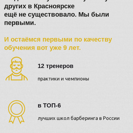
Тайга и Точность
«В SBS ВСЁ УСТРОЕНО ПРОСТО:
ЗДЕСЬ БАРБЕРЫ УЧАТ БАРБЕРИНГУ.
Не теоретическому. Не постановочному.
А тому, с которым ежедневно сталкиваются в
работе.
Мы упаковали весь объём знаний, который
наработали за годы работы в сети собственных
барбершопов,
в мощные курсы. И сегодня у тебя есть
возможность получить лучший продукт, доступный
на рынке обучения барберингу в Сибири».