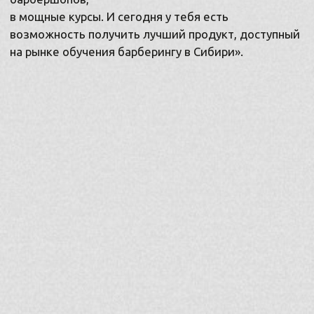
800+ ВЫПУСКНИКОВ С НУЛЯ
80+ ПОТОКОВ
МЫ ПРИГЛАШАЕМ ТЕБЯ НА
ЛЕГЕНДАРНЫЙ КУРС «БАРБЕР С
НУЛЯ»
В ОБНОВЛЁННОЙ ВЕРСИИ 4.0
Фундаментальный и самый полный курс
для тех, кто хочет научиться стричь
с умом и за дорого
В 2025 году мы полностью переработали курс
и упаковали самый объемный блок с практикой
в Красноярске в 2 плотные недели. Чтобы дать
тебе максимум навыков для старта и уверенной
работы.