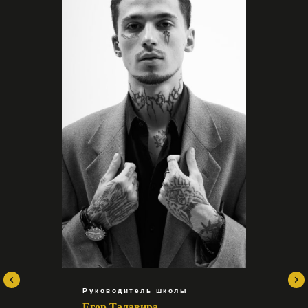
блоггер “Neon Pain|пожилой барбер
15.000₽
«РАБОТА
С КЛИЕНТОМ
+СЕРВИС»
Николай Ельчанин
Руководитель школы
Егор Талавира