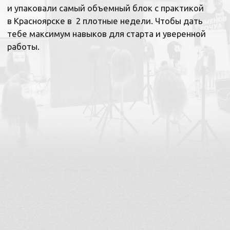
Ты поймёшь, как ведет себя волос.
Разберёшься в углах и фигурах,
поймёшь, на что они влияют
Научишься задавать разные формы
и миксовать их между собой, чтобы
получать уникальный результат
Разовьёшь пространственное
мышление. Научишься быть гибким
и самостоятельно принимать
решения