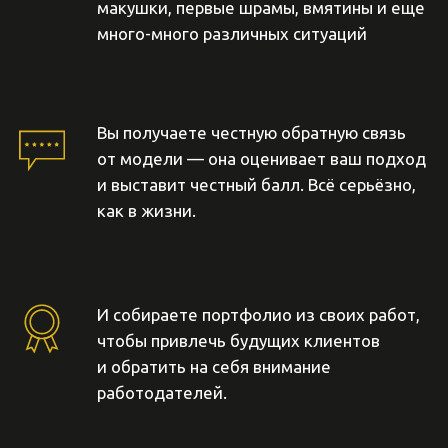
За 5 лет сложилась сильная тренерская команда
из барберов с высоким чеком и плотной записью.
Наши тренеры побеждают в конкурсах и являются
амбасадорами мировых брендов: LSB, London
Grooming, Solomons
Широкий ассортимент
косметики
Мы не привязываем учеников в к одному бренду,
а тестируем лучшую косметику разных мировых
производителей. Поэтому вы сможете
использовать в дальнейшей работе ту косметику,
которая понравится конкретно вам.