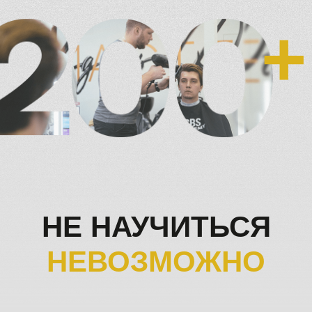
ЖИВУТ БАРБЕРИНГОМ
ВСЕ ТРЕНЕРЫ SBS —
БАРБЕРЫ ТОП-УРОВНЯ
ТЫСЯЧИ ОТЗЫВОВ.
Огромное количество благодарных клиентов. Они
знают, как пройти путь от новичка до признанного
мастера максимально быстро — и проведут
по этому пути вас