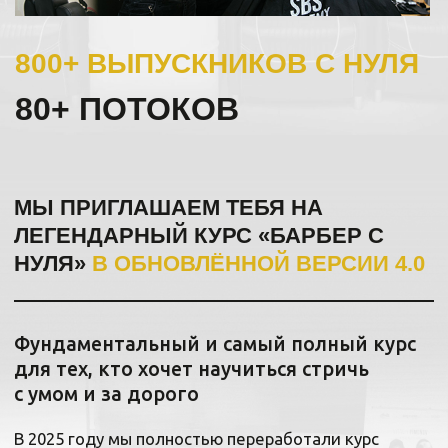
Да, ты освоишь
базовые
стрижки
. Научишься
уверенно
держать
инструмент
.
И, конечно же, стричь бороду,
укладывать и даже непринуждённо
болтать с клиентами.
НО ЭТОТ КУРС —
НЕ ПРО
МЕХАНИЧЕСКУЮ РАБОТУ
РУКАМИ