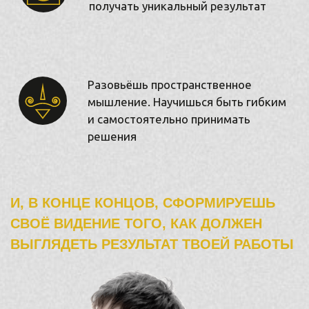
Вы стрижёте от 20 до 30 человек.
Встречаете свои первые залысины
и вихры, первый жёсткий волос и две
макушки, первые шрамы, вмятины и еще
много-много различных ситуаций
Вы получаете честную обратную связь
от модели — она оценивает ваш подход
и выставит честный балл. Всё серьёзно,
как в жизни.
И собираете портфолио из своих работ,
чтобы привлечь будущих клиентов
и обратить на себя внимание
работодателей.
И, НАКОНЕЦ,