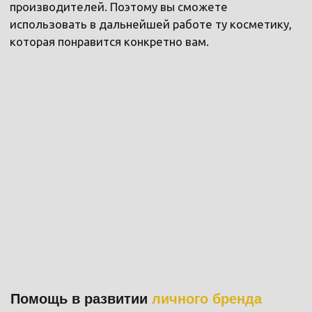
Фундаментальный и самый полный курс для
тех, кто хочет научиться стричь с умом и за
дорого.
Крупнейший практический блок в
Красноярске.
длительность:
стоимость:
2 недели
50 000 р*
65 000 р
*Уточняйте у менеджера